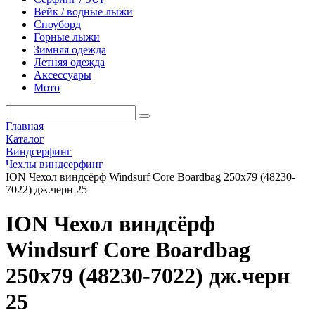
Вейк / водные лыжи
Сноуборд
Горные лыжи
Зимняя одежда
Летняя одежда
Аксессуары
Мото
Главная
Каталог
Виндсерфинг
Чехлы виндсерфинг
ION Чехол виндсёрф Windsurf Core Boardbag 250x79 (48230-
7022) дж.черн 25
ION Чехол виндсёрф
Windsurf Core Boardbag
250x79 (48230-7022) дж.черн
25