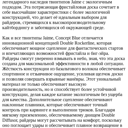
легендарного наследия твинтипов Jaime с экологичным
подходом. Эта потрясающая фристайловая доска сочетает в
себе высочайшие характеристики с более экологичной
конструкцией, что делает её идеальным выбором для
райдеров, стремящихся к высокопроизводительному
кайтбордингу и заботящихся об окружающей среде.
Как и все твинтипы Jaime, Concept Blue отличается
инновационной концепцией Double Rockerline, которая
обеспечивает мощное сцепление для фантастических стартов
и впечатляющих возможностей фристайла и биг-эйра.
Райдеры смогут уверенно взмывать в небо, зная, что эта доска
создана для максимальной эффективности в любой ситуации.
Жёсткость конструкции из базальтового волокна обеспечивает
спортивное и отзывчивое ощущение, усиливая щелчок доски
и позволяя совершать взрывные манёвры. Этот уникальный
материал не только обеспечивает высокую
производительность, но и способствует более устойчивой
конструкции, делая каждое катание экологичным без ущерба
для качества. Дополнительное сцепление обеспечивают
наклонные плавники, которые обеспечивают точный
контроль при карвинге и выполнении трюков. Благодаря
мягкому приземлению, обеспечиваемому днищем Double
Diffusor, райдеры могут рассчитывать на комфорт, поскольку
оно поглощает удары и обеспечивает плавное возвращение в