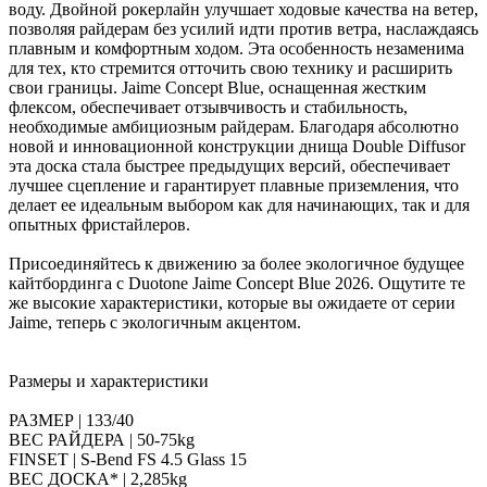
воду. Двойной рокерлайн улучшает ходовые качества на ветер,
позволяя райдерам без усилий идти против ветра, наслаждаясь
плавным и комфортным ходом. Эта особенность незаменима
для тех, кто стремится отточить свою технику и расширить
свои границы. Jaime Concept Blue, оснащенная жестким
флексом, обеспечивает отзывчивость и стабильность,
необходимые амбициозным райдерам. Благодаря абсолютно
новой и инновационной конструкции днища Double Diffusor
эта доска стала быстрее предыдущих версий, обеспечивает
лучшее сцепление и гарантирует плавные приземления, что
делает ее идеальным выбором как для начинающих, так и для
опытных фристайлеров.
Присоединяйтесь к движению за более экологичное будущее
кайтбординга с Duotone Jaime Concept Blue 2026. Ощутите те
же высокие характеристики, которые вы ожидаете от серии
Jaime, теперь с экологичным акцентом.
Размеры и характеристики
РАЗМЕР | 133/40
ВЕС РАЙДЕРА | 50-75kg
FINSET | S-Bend FS 4.5 Glass 15
ВЕС ДОСКА* | 2,285kg