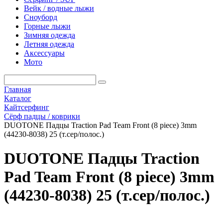
Вейк / водные лыжи
Сноуборд
Горные лыжи
Зимняя одежда
Летняя одежда
Аксессуары
Мото
Главная
Каталог
Кайтсерфинг
Сёрф падцы / коврики
DUOTONE Падцы Traction Pad Team Front (8 piece) 3mm
(44230-8038) 25 (т.сер/полос.)
DUOTONE Падцы Traction
Pad Team Front (8 piece) 3mm
(44230-8038) 25 (т.сер/полос.)