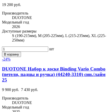
19 200 руб.
Производитель
DUOTONE
Модельный год
2026
Доступные размеры
S (190-215мм), M (205-225мм), L (215-235мм), XL (225-
250мм)
шт
В корзину
-24%
DUOTONE Набор к доске Binding Vario Combo
(петели, падцы и ручка) (44240-3310) син./лайм
25
9 900 руб.
7 430 руб.
Производитель
DUOTONE
Модельный год
2025