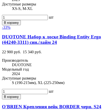
Доступные размеры
XS-S, M-XL
шт
В корзину
-33%
DUOTONE Набор к доске Binding Entity Ergo
(44240-3311) син./лайм 24
22 900 руб.
15 340 руб.
Производитель
DUOTONE
Модельный год
2024
Доступные размеры
S (190-215мм), XL (225-250мм)
шт
В корзину
O'BRIEN Крепления вейк BORDER черн. S24