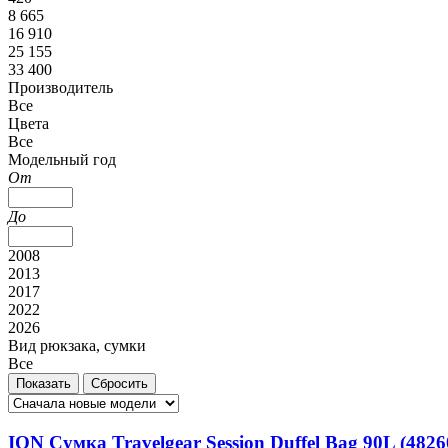
8 665
16 910
25 155
33 400
Производитель
Все
Цвета
Все
Модельный год
От
До
2008
2013
2017
2022
2026
Вид рюкзака, сумки
Все
ION Сумка Travelgear Session Duffel Bag 90L (48260