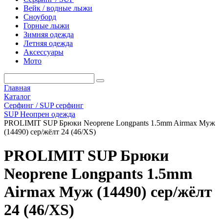
Вейк / водные лыжи
Сноуборд
Горные лыжи
Зимняя одежда
Летняя одежда
Аксессуары
Мото
Главная
Каталог
Серфинг / SUP серфинг
SUP Неопрен одежда
PROLIMIT SUP Брюки Neoprene Longpants 1.5mm Airmax Муж
(14490) сер/жёлт 24 (46/XS)
PROLIMIT SUP Брюки
Neoprene Longpants 1.5mm
Airmax Муж (14490) сер/жёлт
24 (46/XS)