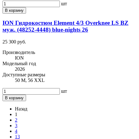
шт
В корзину
ION Гидрокостюм Element 4/3 Overknee LS BZ
муж. (48252-4448) blue-nights 26
25 300 руб.
Производитель
ION
Модельный год
2026
Доступные размеры
50 M, 56 XXL
шт
В корзину
Назад
1
2
3
4
13