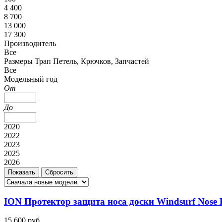
4 400
8 700
13 000
17 300
Производитель
Все
Размеры Трап Петель, Крючков, Запчастей
Все
Модельный год
От
До
2020
2022
2023
2025
2026
ION Протектор защита носа доски Windsurf Nose B
15 600 руб.