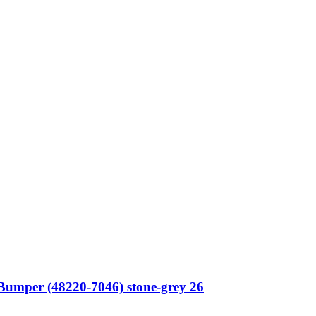
umper (48220-7046) stone-grey 26