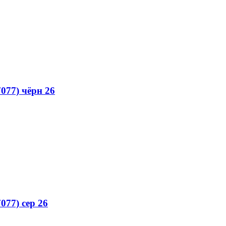
077) чёрн 26
77) сер 26