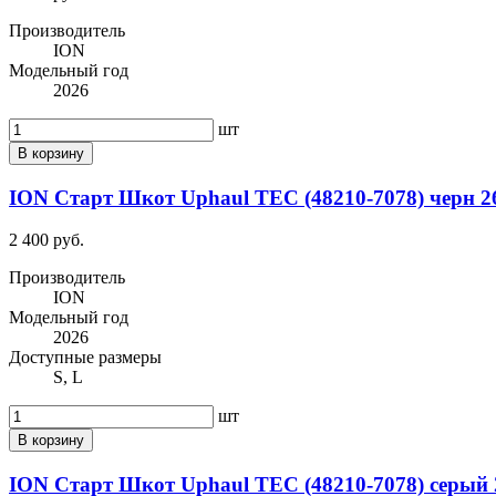
Производитель
ION
Модельный год
2026
шт
В корзину
ION Старт Шкот Uphaul TEC (48210-7078) черн 2
2 400 руб.
Производитель
ION
Модельный год
2026
Доступные размеры
S, L
шт
В корзину
ION Старт Шкот Uphaul TEC (48210-7078) серый 