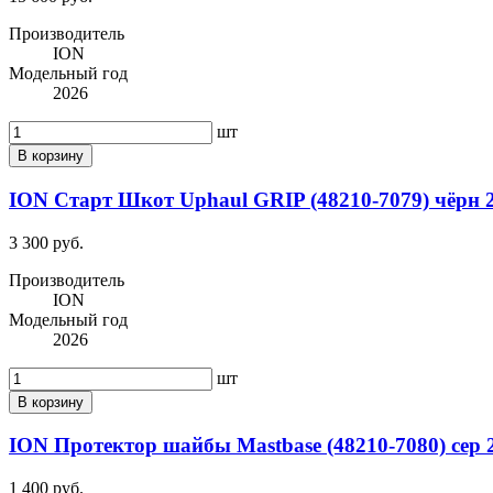
Производитель
ION
Модельный год
2026
шт
В корзину
ION Старт Шкот Uphaul GRIP (48210-7079) чёрн 
3 300 руб.
Производитель
ION
Модельный год
2026
шт
В корзину
ION Протектор шайбы Mastbase (48210-7080) сер 
1 400 руб.