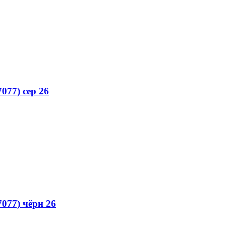
077) сер 26
077) чёрн 26