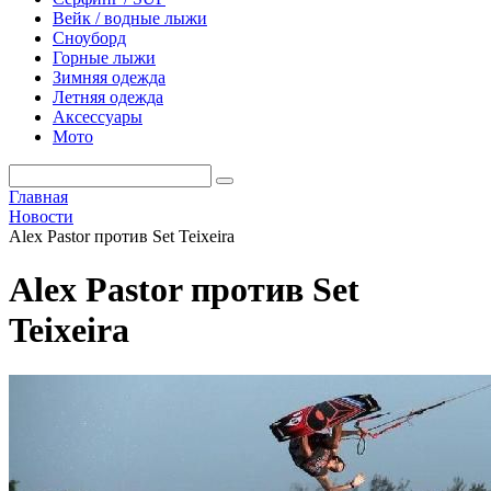
Вейк / водные лыжи
Сноуборд
Горные лыжи
Зимняя одежда
Летняя одежда
Аксессуары
Мото
Главная
Новости
Alex Pastor против Set Teixeira
Alex Pastor против Set
Teixeira