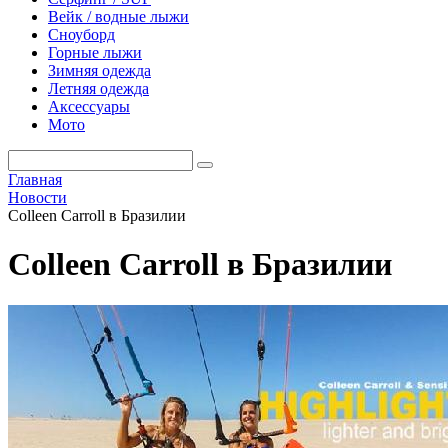
Вейк / водные лыжи
Сноуборд
Горные лыжи
Зимняя одежда
Летняя одежда
Аксессуары
Мото
Главная
Новости
Colleen Carroll в Бразилии
Colleen Carroll в Бразилии