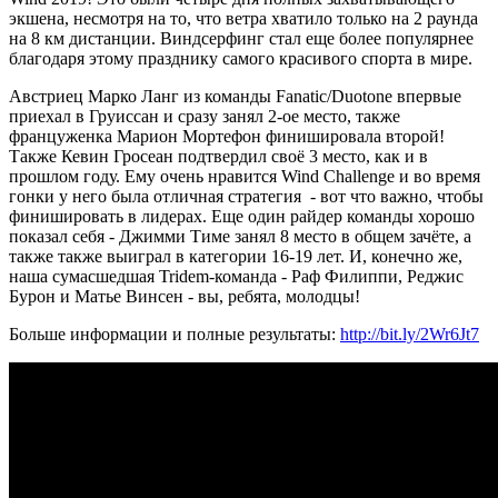
экшена, несмотря на то, что ветра хватило только на 2 раунда
на 8 км дистанции. Виндсерфинг стал еще более популярнее
благодаря этому празднику самого красивого спорта в мире.
Австриец Марко Ланг из команды Fanatic/Duotone впервые
приехал в Груиссан и сразу занял 2-ое место, также
француженка Марион Мортефон финишировала второй!
Также Кевин Гросеан подтвердил своё 3 место, как и в
прошлом году. Ему очень нравится Wind Challenge и во время
гонки у него была отличная стратегия - вот что важно, чтобы
финишировать в лидерах. Еще один райдер команды хорошо
показал себя - Джимми Тиме занял 8 место в общем зачёте, а
также также выиграл в категории 16-19 лет. И, конечно же,
наша сумасшедшая Tridem-команда - Раф Филиппи, Реджис
Бурон и Матье Винсен - вы, ребята, молодцы!
Больше информации и полные результаты:
http://bit.ly/2Wr6Jt7