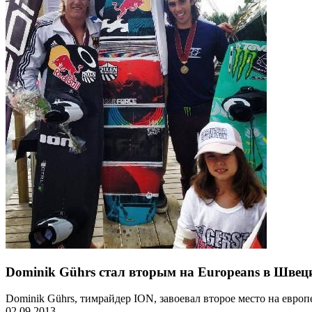
Dominik Gührs стал вторым на Europeans в Швец
Dominik Gührs, тимрайдер ION, завоевал второе место на евр
02.09.2013