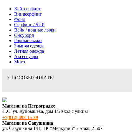
Кайтсерфинг
Виндсерфинг
Фоил
Серфинг / SUP
Вейк / водные лыжи
Сноуборд
Горные лыжи
Зимняя одежда
Летняя одежда
Аксессуары
Мото
СПОСОБЫ ОПЛАТЫ
Магазин на Петроградке
П.С. ул. Куйбышева, дом 1/5 вход с улицы
+7(812) 498‑15-39
Магазин на Савушкина
ул. Савушкина 141, ТК "Меркурий" 2 этаж, 2-507