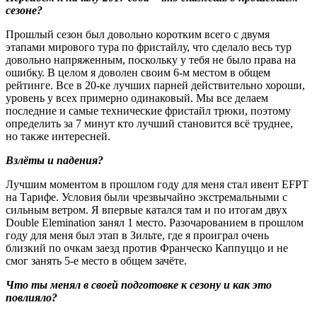
сезоне?
Прошлый сезон был довольно коротким всего с двумя
этапами мирового тура по фристайлу, что сделало весь тур
довольно напряженным, поскольку у тебя не было права на
ошибку. В целом я доволен своим 6-м местом в общем
рейтинге. Все в 20-ке лучших парней действительно хороши,
уровень у всех примерно одинаковый. Мы все делаем
последние и самые технические фристайл трюки, поэтому
определить за 7 минут кто лучший становится всё труднее,
но также интересней.
Взлёты и падения?
Лучшим моментом в прошлом году для меня стал ивент EFPT
на Тарифе. Условия были чрезвычайно экстремальными с
сильным ветром. Я впервые катался там и по итогам двух
Double Elemination занял 1 место. Разочарованием в прошлом
году для меня был этап в Зильте, где я проиграл очень
близкий по очкам заезд против Франческо Каппуццо и не
смог занять 5-е место в общем зачёте.
Что ты менял в своей подготовке к сезону и как это
повлияло?