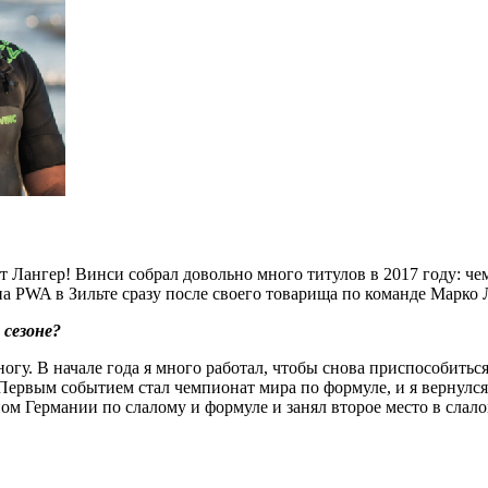
нт Лангер! Винси собрал довольно много титулов в 2017 году: 
о на PWA в Зильте сразу после своего товарища по команде Марко
 сезоне?
 ногу. В начале года я много работал, чтобы снова приспособить
Первым событием стал чемпионат мира по формуле, и я вернулся 
м Германии по слалому и формуле и занял второе место в слалом