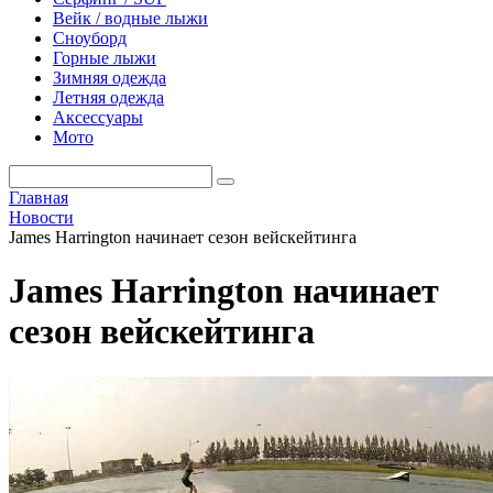
Вейк / водные лыжи
Сноуборд
Горные лыжи
Зимняя одежда
Летняя одежда
Аксессуары
Мото
Главная
Новости
James Harrington начинает сезон вейскейтинга
James Harrington начинает
сезон вейскейтинга