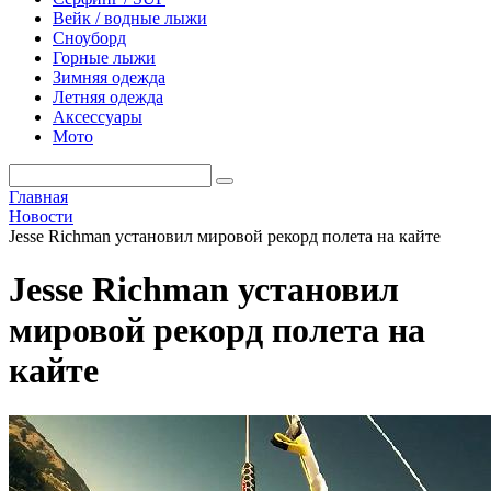
Вейк / водные лыжи
Сноуборд
Горные лыжи
Зимняя одежда
Летняя одежда
Аксессуары
Мото
Главная
Новости
Jesse Richman установил мировой рекорд полета на кайте
Jesse Richman установил
мировой рекорд полета на
кайте