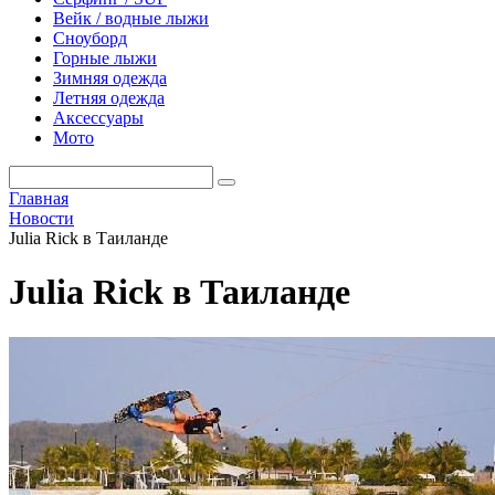
Вейк / водные лыжи
Сноуборд
Горные лыжи
Зимняя одежда
Летняя одежда
Аксессуары
Мото
Главная
Новости
Julia Rick в Таиланде
Julia Rick в Таиланде