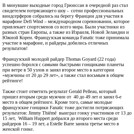
В минувшие выходные город Грюиссан в очередной раз стал
свидетелем потрясающего шоу - сотни профессиональных
виндсерферов собрались на берегу Франции для участия в
марафоне Defi Wind – международном соревновании, которое
привлекает спортсменов со всего мира. Были участники из
разных стран Европы, а также из Израиля, Новой Зеландии и
Южной Кореи. Французская команда Fanatic тоже принимала
участие в марафоне, и райдеры добились отличных
результатов!
Французский молодой райдер Thomas Goyard (22 года)
успешно боролся с самыми быстрыми гонщиками планеты
при ветре в 50 узлов и занял второе место в категории
«мужчины от 20 до 29 лет», а также стал восьмым в общем
рейтинге!
Также стоит отметить результат Gerald Pelleau, который
пришел вторым среди мужчин от 40 до 49 лет и занял 6-е
место в общем рейтинге. Кроме того, самые молодые
французские гонщики Fanatic тоже достигли потрясающих
результатов: Jimmy Thiémé выиграл гонку участников от 13 до
15 лет, William Huppert добрался до второго места среди
райдеров 16 – 19 лет, а Estelle Barre заняла третье место в
женской гонке.