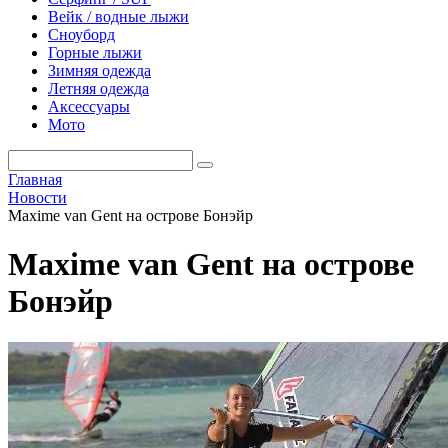
Вейк / водные лыжи
Сноуборд
Горные лыжи
Зимняя одежда
Летняя одежда
Аксессуары
Мото
Главная
Новости
Maxime van Gent на острове Бонэйр
Maxime van Gent на острове
Бонэйр