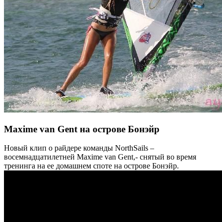
Maxime van Gent на острове Бонэйр
Новый клип о райдере команды NorthSails –
восемнадцатилетней Maxime van Gent,- снятый во время
тренинга на ее домашнем споте на острове Бонэйр.