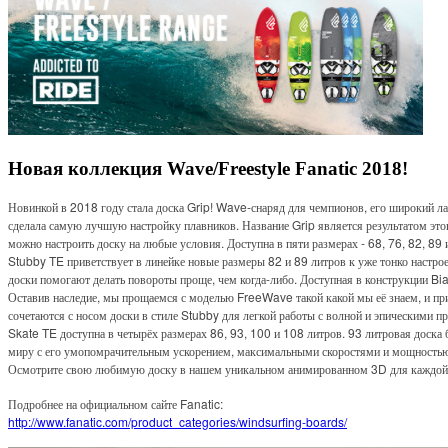
Новая коллекция Wave/Freestyle Fanatic 2018!
Новинкой в 2018 году стала доска Grip! Wave-снаряд для чемпионов, его широкий ла
сделала самую лучшую настройку плавников. Название Grip является результатом этог
можно настроить доску на любые условия. Доступна в пяти размерах - 68, 76, 82, 89 
Stubby TE приветствует в линейке новые размеры 82 и 89 литров к уже тонко настр
доски помогают делать повороты проще, чем когда-либо. Доступная в конструкции Bia
Оставив наследие, мы прощаемся с моделью FreeWave такой какой мы её знаем, и пр
сочетаются с носом доски в стиле Stubby для легкой работы с волной и эпическими 
Skate TE доступна в четырёх размерах 86, 93, 100 и 108 литров. 93 литровая доска
миру с его умопомрачительным ускорением, максимальными скоростями и мощностью, эт
Осмотрите свою любимую доску в нашем уникальном анимированном 3D для каждой мод
Подробнее на официальном сайте Fanatic:
http://www.fanatic.com/product_categories/windsurfing-boards/