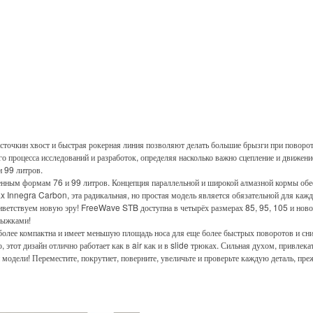
сточкин хвост и быстрая рокерная линия позволяют делать большие брызги при поворот
о процесса исследований и разработок, определяя насколько важно сцепление и движен
и 99 литров.
оенным формам 76 и 99 литров. Концепция параллельной и широкой алмазной кормы обе
x Innegra Carbon, эта радикальная, но простая модель является обязательной для кажд
иветствуем новую эру! FreeWave STB доступна в четырёх размерах 85, 95, 105 и новом
прыжками!
 более компактна и имеет меньшую площадь носа для еще более быстрых поворотов и сн
от дизайн отлично работает как в air как и в slide трюках. Сильная духом, привлекат
ели! Переместите, покрутиет, поверните, увеличьте и проверьте каждую деталь, прежд