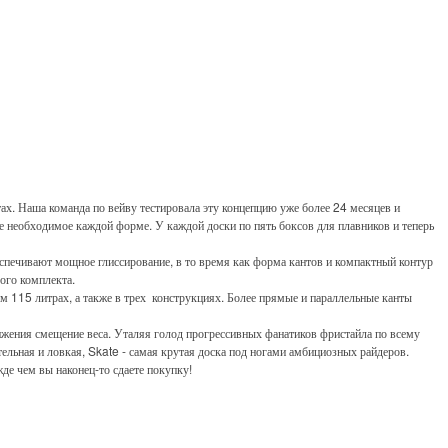
ах. Наша команда по вейву тестировала эту концепцию уже более 24 месяцев и
ие необходимое каждой форме. У каждой доски по пять боксов для плавников и теперь
спечивают мощное глиссирование, в то время как форма кантов и компактный контур
ого комплекта.
 115 литрах, а также в трех конструкциях. Более прямые и параллельные канты
ижения смещение веса. Уталяя голод прогрессивных фанатиков фристайла по всему
ельная и ловкая, Skate - самая крутая доска под ногами амбициозных райдеров.
е чем вы наконец-то сдаете покупку!