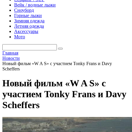
Вейк / водные лыжи
Сноуборд
Горные лыжи
Зимняя одежда
Летняя одежда
Аксессуары
Мото
Главная
Новости
Новый фильм «W A S» с участием Tonky Frans и Davy
Scheffers
Новый фильм «W A S» с
участием Tonky Frans и Davy
Scheffers