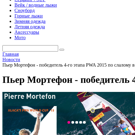
Вейк / водные лыжи
Сноуборд
Горные лыжи
Зимняя одежда
Летняя одежда
Аксессуары
Мото
Главная
Новости
Пьер Мортефон - победитель 4-го этапа PWA 2015 по слалому в
Пьер Мортефон - победитель 4