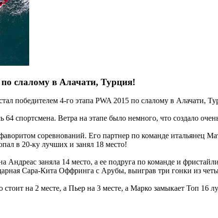
 по слалому в Алачати, Турция!
стал победителем 4-го этапа PWA 2015 по слалому в Алачати, Т
ь 64 спортсмена. Ветра на этапе было немного, что создало оче
фаворитом соревнований. Его партнер по команде итальянец Матт
опал в 20-ку лучших и занял 18 место!
на Андреас заняла 14 место, а ее подруга по команде и фристайл
ндарная Сара-Кита Оффринга с Арубы, выиграв три гонки из чет
стоит на 2 месте, а Пьер на 3 месте, а Марко замыкает Топ 16 