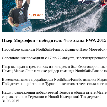
Пьер Мортефон - победитель 4-го этапа PWA 2015
Прорайдер команды NorthSails/Fanatic француз Пьер Мортефон 
Соревнования проходили с 17 по 22 августа, зарегистрировалос
Пьер выиграл в трех гонках из четырех и был безоговорочным 
Немец Марко Ланг и также райдер команды NorthSails/Fanatic п
В женском зачете прорайдерша NorthSails/Fanatic испанка Мари
Победительницей этапа в Турции в женском зачете стала леге
Наши поздравления победителям! Теперь в общем зачете Маттео 
еще два этапа в Германии и Новой Каледонии! Так держать!
31.08.2015