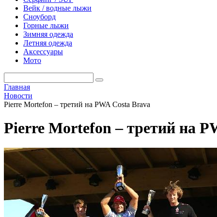
Вейк / водные лыжи
Сноуборд
Горные лыжи
Зимняя одежда
Летняя одежда
Аксессуары
Мото
Главная
Новости
Pierre Mortefon – третий на PWA Costa Brava
Pierre Mortefon – третий на P