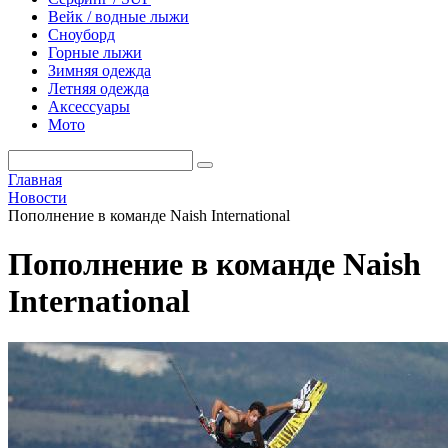
Вейк / водные лыжи
Сноуборд
Горные лыжи
Зимняя одежда
Летняя одежда
Аксессуары
Мото
Главная
Новости
Пополнение в команде Naish International
Пополнение в команде Naish
International