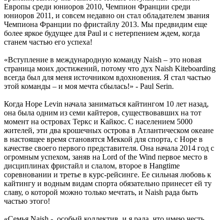
Европы среди юниоров 2010, Чемпион Франции среди
юниоров 2011, и совсем недавно он стал обладателем звания
Чемпиона Франции по фристайлу 2013. Мы предвидим еще
более яркое будущее для Paul и с нетерпением ждем, когда
станем частью его успеха!
«Вступление в международную команду Naish – это новая
страница моих достижений, потому что дух Naish Kiteboarding
всегда был для меня источником вдохновения. Я стал частью
этой команды – и моя мечта сбылась!» - Paul Serin.
Когда Hope Levin начала заниматься кайтингом 10 лет назад,
она была одним из семи кайтеров, существовавших на тот
момент на островах Теркс и Кайкос. С населением 5000
жителей, эти два крошечных острова в Атлантическом океане
в настоящее время становятся Меккой для спорта, с Hope в
качестве своего первого представителя. Она начала 2014 год с
огромным успехом, заняв на Lord of the Wind первое место в
дисциплинах фристайл и слалом, второе в Hangtime
соревновании и третье в курс-рейсинге. Ее сильная любовь к
кайтингу и водным видам спорта обязательно принесет ей ту
славу, о которой можно только мечтать, и Naish рада быть
частью этого!
«Семья Naish - особый коллектив, и я рада, что имею честь