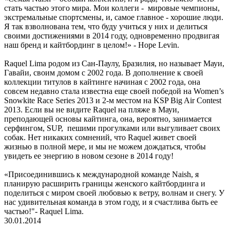
стать частью этого мира. Мои коллеги - мировые чемпионы,
экстремальные спортсмены, и, самое главное - хорошие люди.
Я так взволнована тем, что буду учиться у них и делиться
своими достижениями в 2014 году, одновременно продвигая
наш бренд и кайтбординг в целом!» - Hope Levin.
Raquel Lima родом из Сан-Паулу, Бразилия, но называет Мауи,
Гавайи, своим домом с 2002 года. В дополнение к своей
коллекции титулов в кайтинге начиная с 2002 года, она
совсем недавно стала известна еще своей победой на Women’s
Snowkite Race Series 2013 и 2-м местом на KSP Big Air Contest
2013. Если вы не видите Raquel на пляже в Мауи,
преподающей основы кайтинга, она, вероятно, занимается
серфингом, SUP, пешими прогулками или выгуливает своих
собак. Нет никаких сомнений, что Raquel живет своей
жизнью в полной мере, и мы не можем дождаться, чтобы
увидеть ее энергию в новом сезоне в 2014 году!
«Присоединившись к международной команде Naish, я
планирую расширить границы женского кайтбординга и
поделиться с миром своей любовью к ветру, волнам и снегу. У
нас удивительная команда в этом году, и я счастлива быть ее
частью!"- Raquel Lima.
30.01.2014