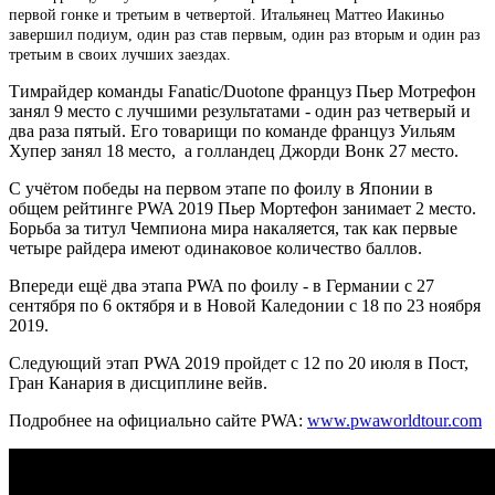
первой гонке и третьим в четвертой. Итальянец Маттео Иакиньо
завершил подиум, один раз став первым, один раз вторым и один раз
третьим в своих лучших заездах.
Тимрайдер команды Fanatic/Duotone француз Пьер Мотрефон
занял 9 место с лучшими результатами - один раз четверый и
два раза пятый. Его товарищи по команде француз Уильям
Хупер занял 18 место, а голландец Джорди Вонк 27 место.
С учётом победы на первом этапе по фоилу в Японии в
общем рейтинге PWA 2019 Пьер Мортефон занимает 2 место.
Борьба за титул Чемпиона мира накаляется, так как первые
четыре райдера имеют одинаковое количество баллов.
Впереди ещё два этапа PWA по фоилу - в Германии с 27
сентября по 6 октября и в Новой Каледонии с 18 по 23 ноября
2019.
Следующий этап PWA 2019 пройдет с 12 по 20 июля в Пост,
Гран Канария в дисциплине вейв.
Подробнее на официально сайте PWA:
www.pwaworldtour.com