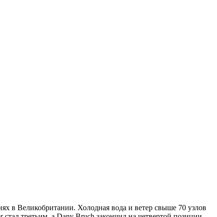
днях в Великобритании. Холодная вода и ветер свыше 70 узлов
r стал третьим, а Dany Bruch закончил на четвертой позиции.