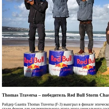
Thomas Traversa – победитель Red Bull Storm Cha
Райдер Gaastra Thomas Traversa (F-3) выиграл в финале эпичес
стали фоном для заключительного этапа этого уникального состя