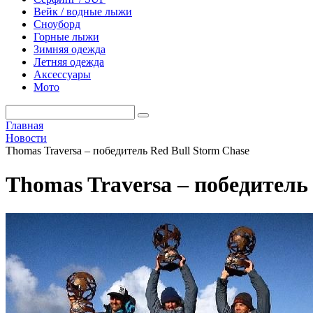
Вейк / водные лыжи
Сноуборд
Горные лыжи
Зимняя одежда
Летняя одежда
Аксессуары
Мото
Главная
Новости
Thomas Traversa – победитель Red Bull Storm Chase
Thomas Traversa – победитель