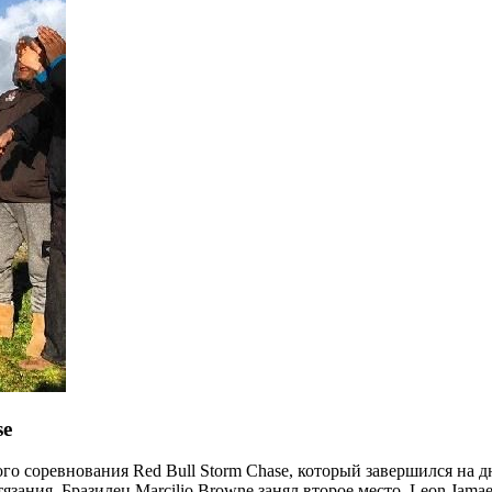
se
кого соревнования Red Bull Storm Chase, который завершился на 
зания. Бразилец Marcilio Browne занял второе место, Leon Jamae