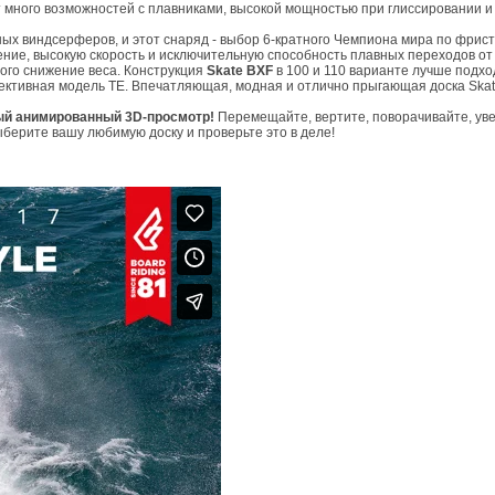
ет много возможностей с плавниками, высокой мощностью при глиссировании 
х виндсерферов, и этот снаряд - выбор 6-кратного Чемпиона мира по фрист
ние, высокую скорость и исключительную способность плавных переходов от 
ого снижение веса. Конструкция
Skate BXF
в 100 и 110 варианте лучше подход
фективная модель TE. Впечатляющая, модная и отлично прыгающая доска Skate
ый анимированный 3D-просмотр!
Перемещайте, вертите, поворачивайте, ув
выберите вашу любимую доску и проверьте это в деле!