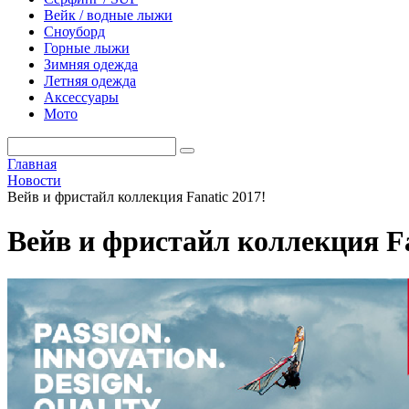
Вейк / водные лыжи
Сноуборд
Горные лыжи
Зимняя одежда
Летняя одежда
Аксессуары
Мото
Главная
Новости
Вейв и фристайл коллекция Fanatic 2017!
Вейв и фристайл коллекция Fa