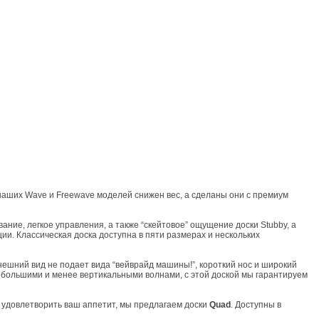
наших Wave и Freewave моделей снижен вес, а сделаны они с премиум
вание, легкое управления, а также “скейтовое” ощущение доски Stubby, а
ии. Классическая доска доступна в пяти размерах и нескольких
внешний вид не подает вида “вейврайд машины!”, короткий нос и широкий
ебольшими и менее вертикальными волнами, с этой доской мы гарантируем
бы удовлетворить ваш аппетит, мы предлагаем доски
Quad
. Доступны в