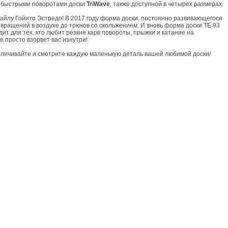
и быстрыми поворотами доски
TriWave
, также доступной в четырех размерах.
айлу Гойито Эстредо! В 2017 году форма доски, постоянно развивающегося
вращений в воздухе до трюков со скольжением. И вновь форма доски TE 93
ит для тех, кто любит резкие карв повороты, прыжки и катание на
 просто взорвет вас изнутри!
еличивайте и смотрите каждую маленькую деталь вашей любимой доски/