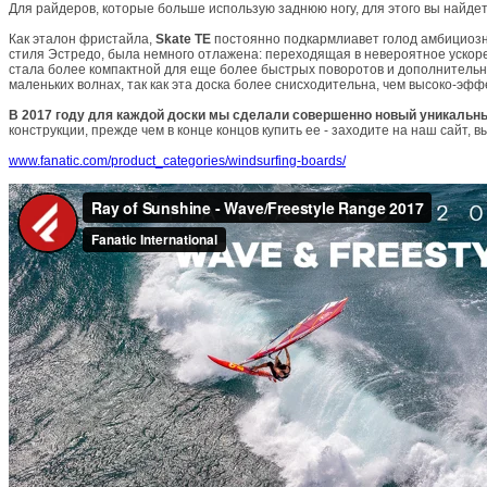
Для райдеров, которые больше использую заднюю ногу, для этого вы найд
Как эталон фристайла,
Skate TE
постоянно подкармлиавет голод амбициозны
стиля Эстредо, была немного отлажена: переходящая в невероятное ускоре
стала более компактной для еще более быстрых поворотов и дополнительн
маленьких волнах, так как эта доска более снисходительна, чем высоко-эф
В 2017 году для каждой доски мы сделали совершенно новый уникальн
конструкции, прежде чем в конце концов купить ее - заходите на наш сайт, 
www.fanatic.com/product_categories/windsurfing-boards/