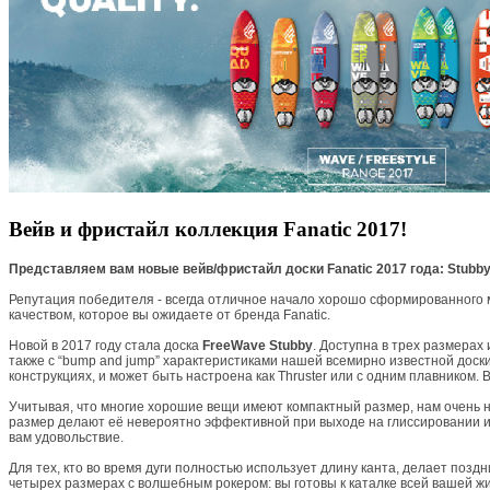
Вейв и фристайл коллекция Fanatic 2017!
Представляем вам новые вейв/фристайл доски Fanatic 2017 года: Stubby 
Репутация победителя - всегда отличное начало хорошо сформированного м
качеством, которое вы ожидаете от бренда Fanatic.
Новой в 2017 году стала доска
FreeWave Stubby
. Доступна в трех размерах 
также с “bump and jump” характеристиками нашей всемирно известной доск
конструкциях, и может быть настроена как Thruster или с одним плавником. В
Учитывая, что многие хорошие вещи имеют компактный размер, нам очень 
размер делают её невероятно эффективной при выходе на глиссировании и 
вам удовольствие.
Для тех, кто во время дуги полностью использует длину канта, делает поз
четырех размерах с волшебным рокером: вы готовы к каталке всей вашей 