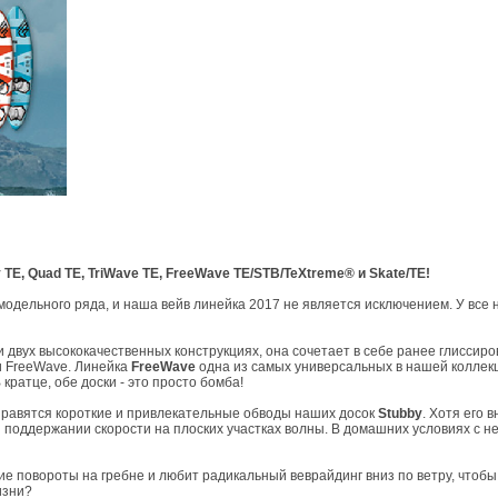
TE, Quad TE, TriWave TE, FreeWave TE/STB/TeXtreme® и Skate/TE!
одельного ряда, и наша вейв линейка 2017 не является исключением. У все 
и двух высококачественных конструкциях, она сочетает в себе ранее глиссиро
и FreeWave. Линейка
FreeWave
одна из самых универсальных в нашей коллекц
 кратце, обе доски - это просто бомба!
нравятся короткие и привлекательные обводы наших досок
Stubby
. Хотя его 
поддержании скорости на плоских участках волны. В домашних условиях с н
дние повороты на гребне и любит радикальный веврайдинг вниз по ветру, что
жизни?