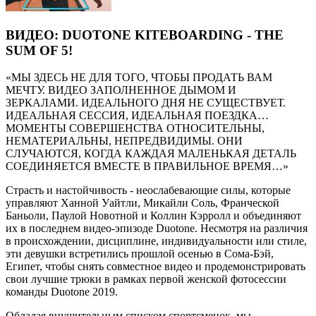
ВИДЕО: DUOTONE KITEBOARDING - THE
SUM OF 5!
«МЫ ЗДЕСЬ НЕ ДЛЯ ТОГО, ЧТОБЫ ПРОДАТЬ ВАМ
МЕЧТУ. ВИДЕО ЗАПОЛНЕННОЕ ДЫМОМ И
ЗЕРКАЛАМИ. ИДЕАЛЬНОГО ДНЯ НЕ СУЩЕСТВУЕТ.
ИДЕАЛЬНАЯ СЕССИЯ, ИДЕАЛЬНАЯ ПОЕЗДКА…
МОМЕНТЫ СОВЕРШЕНСТВА ОТНОСИТЕЛЬНЫ,
НЕМАТЕРИАЛЬНЫ, НЕПРЕДВИДИМЫ. ОНИ
СЛУЧАЮТСЯ, КОГДА КАЖДАЯ МАЛЕНЬКАЯ ДЕТАЛЬ
СОЕДИНЯЕТСЯ ВМЕСТЕ В ПРАВИЛЬНОЕ ВРЕМЯ…»
Страсть и настойчивость - неослабевающие силы, которые
управляют Ханной Уайтли, Микайли Соль, Франческой
Баньоли, Паулой Новотной и Коллин Кэрролл и объединяют
их в последнем видео-эпизоде Duotone. Несмотря на различия
в происхождении, дисциплине, индивидуальности или стиле,
эти девушки встретились прошлой осенью в Сома-Бэй,
Египет, чтобы снять совместное видео и продемонстрировать
свои лучшие трюки в рамках первой женской фотосессии
команды Duotone 2019.
Обладая внушительным списком спортсменок, мы