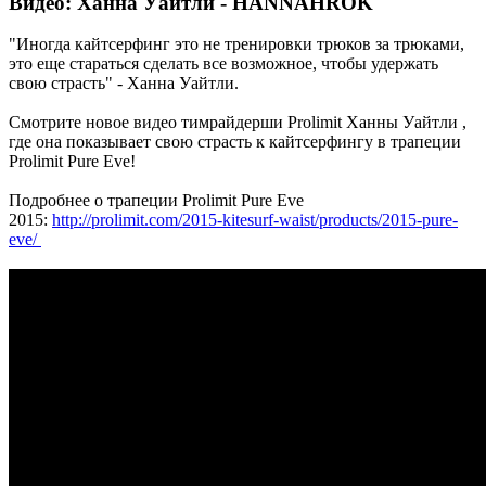
Видео: Ханна Уайтли - HANNAHROK
"Иногда кайтсерфинг это не тренировки трюков за трюками,
это еще стараться сделать все возможное, чтобы удержать
свою страсть" - Ханна Уайтли.
Смотрите новое видео тимрайдерши Prolimit Ханны Уайтли ,
где она показывает свою страсть к кайтсерфингу в трапеции
Prolimit Pure Eve!
Подробнее о трапеции Prolimit Pure Eve
2015:
http://prolimit.com/2015-kitesurf-waist/products/2015-pure-
eve/