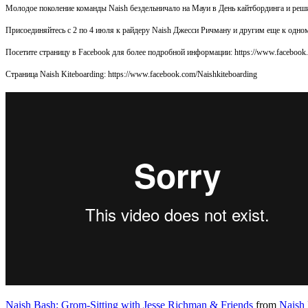
Молодое поколение команды Naish бездельничало на Мауи в День кайтбординга и ре
Присоединяйтесь с 2 по 4 июля к райдеру Naish Джесси Ричману и другим еще к одно
Посетите страницу в Facebook для более подробной информации: https://www.facebook
Страница Naish Kiteboarding: https://www.facebook.com/Naishkiteboarding
Naish Bash: Grom-Sitting with Jesse Richman & Friends
from
Naish 