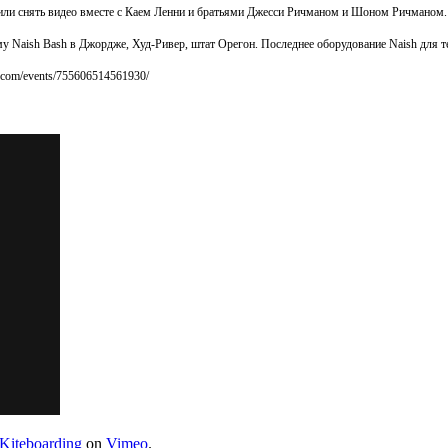
шили снять видео вместе с Каем Ленни и братьями Джесси Ричманом и Шоном Ричманом.
му Naish Bash в Джордже, Худ-Ривер, штат Орегон. Последнее оборудование Naish для т
.com/events/755606514561930/
Kiteboarding
on
Vimeo
.