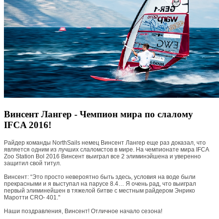
Винсент Лангер - Чемпион мира по слалому
IFCA 2016!
Райдер команды NorthSails немец Винсент Лангер еще раз доказал, что
является одним из лучших слаломстов в мире. На чемпионате мира IFCA
Zoo Station Bol 2016 Винсент выиграл все 2 элиминэйшена и уверенно
защитил свой титул.
Винсент: “Это просто невероятно быть здесь, условия на воде были
прекрасными и я выступал на парусе 8.4… Я очень рад, что выиграл
первый элиминейшен в тяжелой битве с местным райдером Энрико
Маротти CRO- 401."
Наши поздравления, Винсент! Отличное начало сезона!