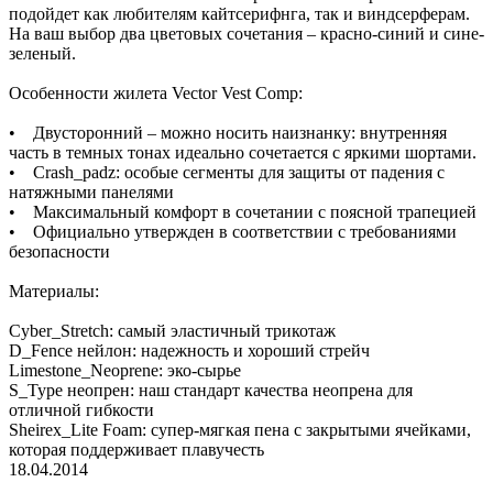
подойдет как любителям кайтсерифнга, так и виндсерферам.
На ваш выбор два цветовых сочетания – красно-синий и сине-
зеленый.
Особенности жилета Vector Vest Comp:
• Двусторонний – можно носить наизнанку: внутренняя
часть в темных тонах идеально сочетается с яркими шортами.
• Crash_padz: особые сегменты для защиты от падения с
натяжными панелями
• Максимальный комфорт в сочетании с поясной трапецией
• Официально утвержден в соответствии с требованиями
безопасности
Материалы:
Cyber_Stretch: самый эластичный трикотаж
D_Fence нейлон: надежность и хороший стрейч
Limestone_Neoprene: эко-сырье
S_Type неопрен: наш стандарт качества неопрена для
отличной гибкости
Sheirex_Lite Foam: супер-мягкая пена с закрытыми ячейками,
которая поддерживает плавучесть
18.04.2014