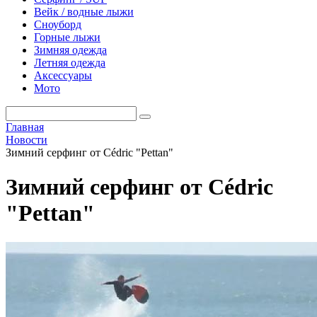
Вейк / водные лыжи
Сноуборд
Горные лыжи
Зимняя одежда
Летняя одежда
Аксессуары
Мото
Главная
Новости
Зимний серфинг от Cédric "Pettan"
Зимний серфинг от Cédric
"Pettan"