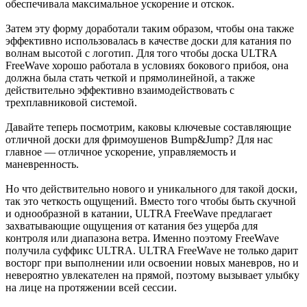
обеспечивала максимальное ускорение и отскок.
Затем эту форму доработали таким образом, чтобы она также
эффективно использовалась в качестве доски для катания по
волнам высотой с логотип. Для того чтобы доска ULTRA
FreeWave хорошо работала в условиях бокового прибоя, она
должна была стать четкой и прямолинейной, а также
действительно эффективно взаимодействовать с
трехплавниковой системой.
Давайте теперь посмотрим, каковы ключевые составляющие
отличной доски для фримоушенов Bump&Jump? Для нас
главное — отличное ускорение, управляемость и
маневренность.
Но что действительно нового и уникального для такой доски,
так это четкость ощущений. Вместо того чтобы быть скучной
и однообразной в катании, ULTRA FreeWave предлагает
захватывающие ощущения от катания без ущерба для
контроля или диапазона ветра. Именно поэтому FreeWave
получила суффикс ULTRA. ULTRA FreeWave не только дарит
восторг при выполнении или освоении новых маневров, но и
невероятно увлекателен на прямой, поэтому вызывает улыбку
на лице на протяжении всей сессии.