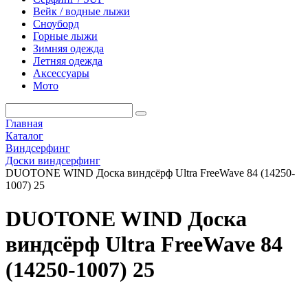
Вейк / водные лыжи
Сноуборд
Горные лыжи
Зимняя одежда
Летняя одежда
Аксессуары
Мото
Главная
Каталог
Виндсерфинг
Доски виндсерфинг
DUOTONE WIND Доска виндсёрф Ultra FreeWave 84 (14250-
1007) 25
DUOTONE WIND Доска
виндсёрф Ultra FreeWave 84
(14250-1007) 25