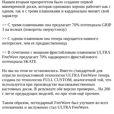
Нашим вторым приоритетом было создание первой
маневренной доски, которая одинаково хорошо работает как с
одним, так и с тремя плавниками и кардинально меняет свой
характер:
>> С тремя плавниками она предлагает 70% потенциала GRIP
3 на волнах (повороты сверху/снизу)
>> С одним плавником она теперь ощущается намного
интереснее, чем ее предшественница
>> В сочетании с мощным фристайловым плавником ULTRA
FreeWave предлагает 70% хардкорного фристайлового
потенциала SKATE
Но мы на этом не остановились. Вместо стандартной для
отрасли полукастомной технологии ULTRA FreeWave теперь
создана по технологии FULL CUSTOM, аналогичной той, что
используется при производстве высококачественных
кастомных досок. В результате обе версии примерно... На 200
г легче предыдущих моделей, но при этом ещё прочнее.
Таким образом, легендарный FreeWave был улучшен во всех
отношениях и заслуженно стал ULTRA FreeWave.