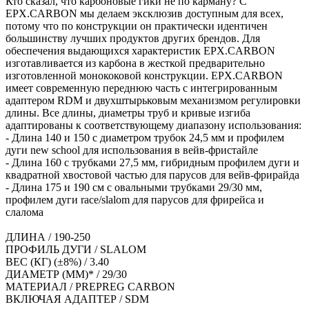
Кто сказал, что карбоновые гики не по карману? С
EPX.CARBON мы делаем эксклюзив доступным для всех,
потому что по конструкции он практически идентичен
большинству лучших продуктов других брендов. Для
обеспечения выдающихся характеристик EPX.CARBON
изготавливается из карбона в жесткой предварительно
изготовленной монококовой конструкции. EPX.CARBON
имеет современную переднюю часть с интегрированным
адаптером RDM и двухштырьковым механизмом регулировки
длины. Все длины, диаметры труб и кривые изгиба
адаптированы к соответствующему диапазону использования:
- Длина 140 и 150 с диаметром трубок 24,5 мм и профилем
дуги new school для использования в вейв-фристайле
- Длина 160 с трубками 27,5 мм, гибридным профилем дуги и
квадратной хвостовой частью для парусов для вейв-фрирайда
- Длина 175 и 190 см с овальными трубками 29/30 мм,
профилем дуги race/slalom для парусов для фрирейса и
слалома
ДЛИНА / 190-250
ПРОФИЛЬ ДУГИ / SLALOM
ВЕС (КГ) (±8%) / 3.40
ДИАМЕТР (ММ)* / 29/30
МАТЕРИАЛ / PREPREG CARBON
ВКЛЮЧАЯ АДАПТЕР / SDM