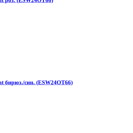
nt роз. (ESW24OT66)
nt бирюз./син. (ESW24OT66)