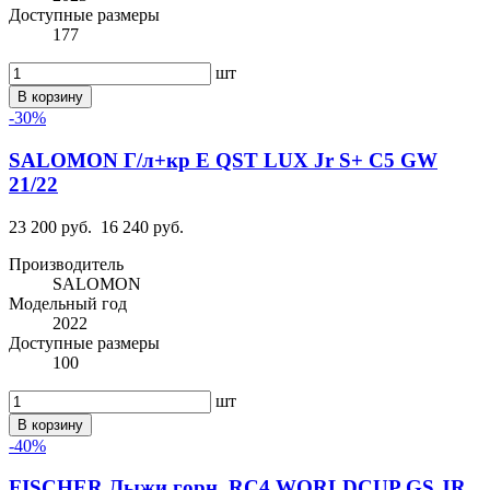
Доступные размеры
177
шт
В корзину
-30%
SALOMON Г/л+кр E QST LUX Jr S+ C5 GW
21/22
23 200 руб.
16 240 руб.
Производитель
SALOMON
Модельный год
2022
Доступные размеры
100
шт
В корзину
-40%
FISCHER Лыжи горн. RC4 WORLDCUP GS JR.