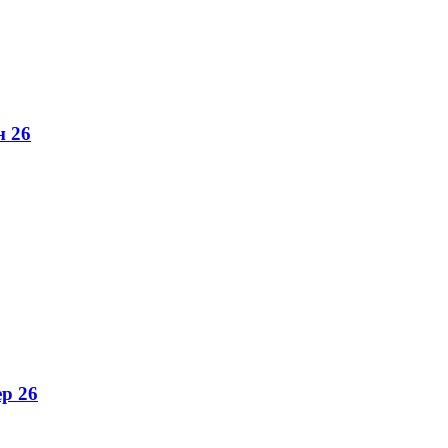
н 26
ер 26