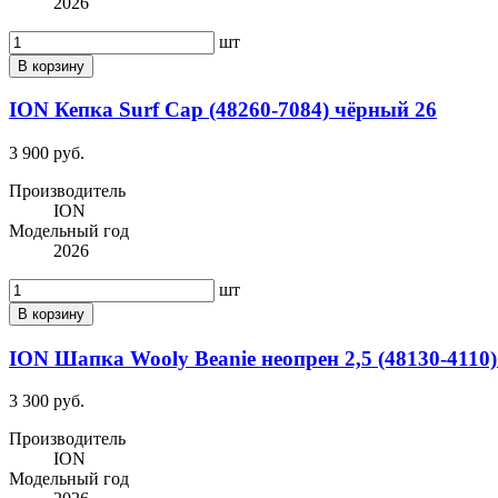
2026
шт
В корзину
ION Кепка Surf Cap (48260-7084) чёрный 26
3 900 руб.
Производитель
ION
Модельный год
2026
шт
В корзину
ION Шапка Wooly Beanie неопрен 2,5 (48130-4110)
3 300 руб.
Производитель
ION
Модельный год