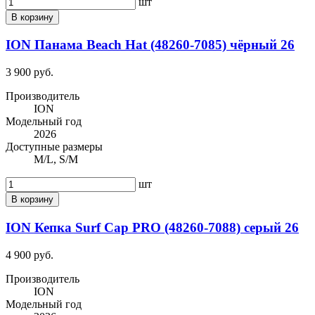
шт
В корзину
ION Панама Beach Hat (48260-7085) чёрный 26
3 900 руб.
Производитель
ION
Модельный год
2026
Доступные размеры
M/L, S/M
шт
В корзину
ION Кепка Surf Cap PRO (48260-7088) серый 26
4 900 руб.
Производитель
ION
Модельный год