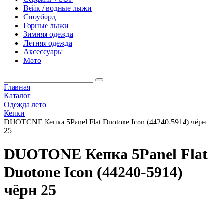
Вейк / водные лыжи
Сноуборд
Горные лыжи
Зимняя одежда
Летняя одежда
Аксессуары
Мото
Главная
Каталог
Одежда лето
Кепки
DUOTONE Кепка 5Panel Flat Duotone Icon (44240-5914) чёрн
25
DUOTONE Кепка 5Panel Flat
Duotone Icon (44240-5914)
чёрн 25