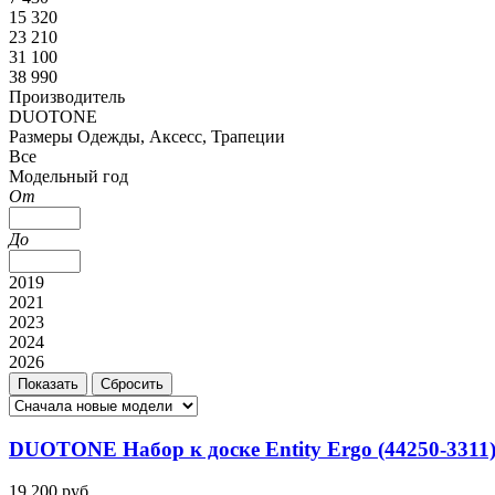
15 320
23 210
31 100
38 990
Производитель
DUOTONE
Размеры Одежды, Аксесс, Трапеции
Все
Модельный год
От
До
2019
2021
2023
2024
2026
DUOTONE Набор к доске Entity Ergo (44250-3311) 
19 200 руб.