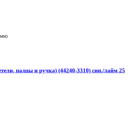
0мм)
ели, падцы и ручка) (44240-3310) син./лайм 25