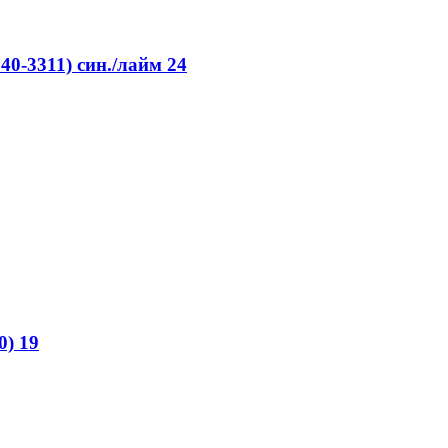
0-3311) син./лайм 24
) 19