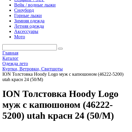
Вейк / водные лыжи
Сноуборд
Горные лыжи
Зимняя одежда
Летняя одежда
Аксессуары
Мото
Главная
Каталог
Одежда лето
Куртки, Ветровки, Свитшоты
ION Толстовка Hoody Logo муж с капюшоном (46222-5200)
utah красн 24 (50/M)
ION Толстовка Hoody Logo
муж с капюшоном (46222-
5200) utah красн 24 (50/M)