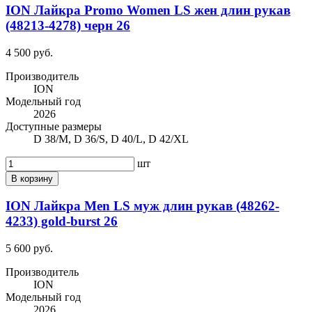
ION Лайкра Promo Women LS жен длин рукав
(48213-4278) черн 26
4 500 руб.
Производитель
ION
Модельный год
2026
Доступные размеры
D 38/M, D 36/S, D 40/L, D 42/XL
шт
В корзину
ION Лайкра Men LS муж длин рукав (48262-
4233) gold-burst 26
5 600 руб.
Производитель
ION
Модельный год
2026