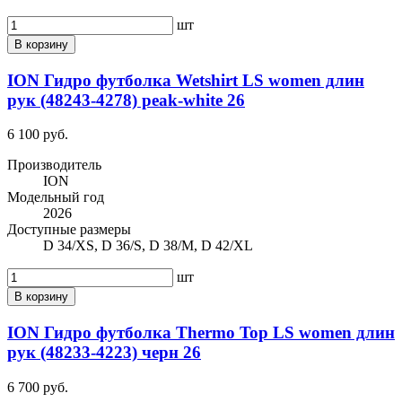
шт
В корзину
ION Гидро футболка Wetshirt LS women длин
рук (48243-4278) peak-white 26
6 100 руб.
Производитель
ION
Модельный год
2026
Доступные размеры
D 34/XS, D 36/S, D 38/M, D 42/XL
шт
В корзину
ION Гидро футболка Thermo Top LS women длин
рук (48233-4223) черн 26
6 700 руб.