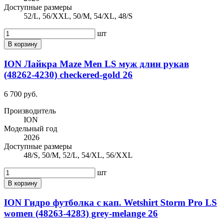
Доступные размеры
52/L, 56/XXL, 50/M, 54/XL, 48/S
шт
В корзину
ION Лайкра Maze Men LS муж длин рукав
(48262-4230) checkered-gold 26
6 700 руб.
Производитель
ION
Модельный год
2026
Доступные размеры
48/S, 50/M, 52/L, 54/XL, 56/XXL
шт
В корзину
ION Гидро футболка с кап. Wetshirt Storm Pro LS
women (48263-4283) grey-melange 26