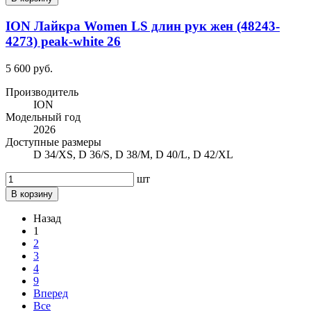
ION Лайкра Women LS длин рук жен (48243-
4273) peak-white 26
5 600 руб.
Производитель
ION
Модельный год
2026
Доступные размеры
D 34/XS, D 36/S, D 38/M, D 40/L, D 42/XL
шт
В корзину
Назад
1
2
3
4
9
Вперед
Все