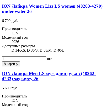
ION Лайкра Women Lizz LS women (48263-4270)
under-water 26
6 700 руб.
Производитель
ION
Модельный год
2026
Доступные размеры
D 34/XS, D 36/S, D 38/M, D 40/L
шт
В корзину
ION Лайкра Men LS муж длин рукав (48262-
4233) sage-grey 26
5 600 руб.
Производитель
ION
Модельный год