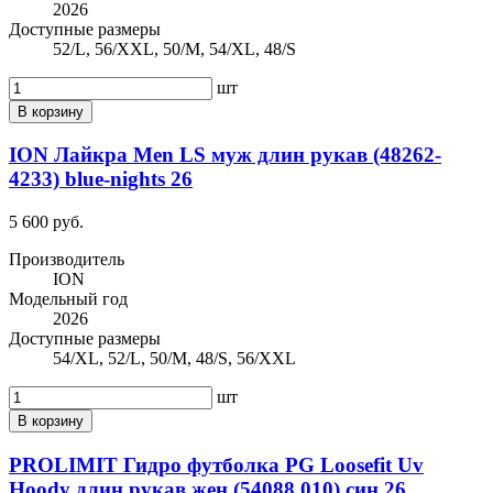
2026
Доступные размеры
52/L, 56/XXL, 50/M, 54/XL, 48/S
шт
В корзину
ION Лайкра Men LS муж длин рукав (48262-
4233) blue-nights 26
5 600 руб.
Производитель
ION
Модельный год
2026
Доступные размеры
54/XL, 52/L, 50/M, 48/S, 56/XXL
шт
В корзину
PROLIMIT Гидро футболка PG Loosefit Uv
Hoody длин рукав жен (54088.010) син 26