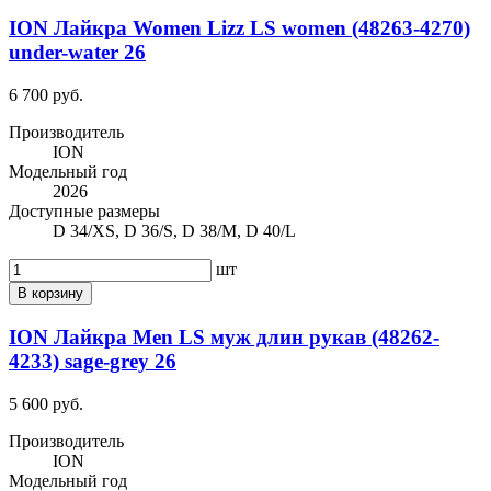
ION Лайкра Women Lizz LS women (48263-4270)
under-water 26
6 700 руб.
Производитель
ION
Модельный год
2026
Доступные размеры
D 34/XS, D 36/S, D 38/M, D 40/L
шт
В корзину
ION Лайкра Men LS муж длин рукав (48262-
4233) sage-grey 26
5 600 руб.
Производитель
ION
Модельный год