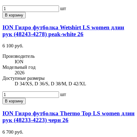
шт
В корзину
ION Гидро футболка Wetshirt LS women длин
рук (48243-4278) peak-white 26
6 100 руб.
Производитель
ION
Модельный год
2026
Доступные размеры
D 34/XS, D 36/S, D 38/M, D 42/XL
шт
В корзину
ION Гидро футболка Thermo Top LS women длин
рук (48233-4223) черн 26
6 700 руб.