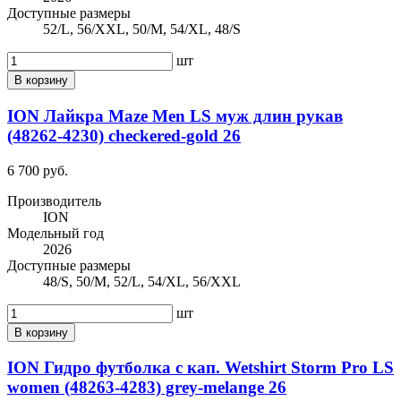
Доступные размеры
52/L, 56/XXL, 50/M, 54/XL, 48/S
шт
В корзину
ION Лайкра Maze Men LS муж длин рукав
(48262-4230) checkered-gold 26
6 700 руб.
Производитель
ION
Модельный год
2026
Доступные размеры
48/S, 50/M, 52/L, 54/XL, 56/XXL
шт
В корзину
ION Гидро футболка с кап. Wetshirt Storm Pro LS
women (48263-4283) grey-melange 26