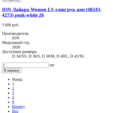
ION Лайкра Women LS длин рук жен (48243-
4273) peak-white 26
5 600 руб.
Производитель
ION
Модельный год
2026
Доступные размеры
D 34/XS, D 36/S, D 38/M, D 40/L, D 42/XL
шт
В корзину
Назад
1
2
3
4
9
Вперед
Все