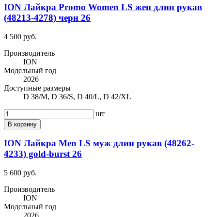
ION Лайкра Promo Women LS жен длин рукав
(48213-4278) черн 26
4 500 руб.
Производитель
ION
Модельный год
2026
Доступные размеры
D 38/M, D 36/S, D 40/L, D 42/XL
шт
В корзину
ION Лайкра Men LS муж длин рукав (48262-
4233) gold-burst 26
5 600 руб.
Производитель
ION
Модельный год
2026