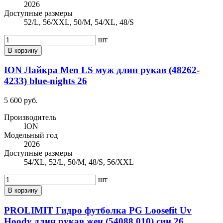
2026
Доступные размеры
52/L, 56/XXL, 50/M, 54/XL, 48/S
шт
В корзину
ION Лайкра Men LS муж длин рукав (48262-
4233) blue-nights 26
5 600 руб.
Производитель
ION
Модельный год
2026
Доступные размеры
54/XL, 52/L, 50/M, 48/S, 56/XXL
шт
В корзину
PROLIMIT Гидро футболка PG Loosefit Uv
Hoody длин рукав жен (54088.010) син 26