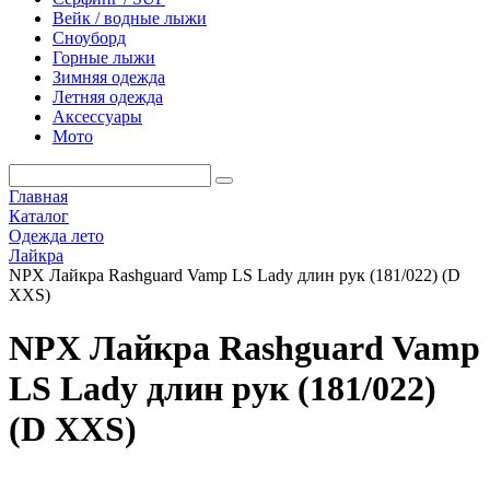
Вейк / водные лыжи
Сноуборд
Горные лыжи
Зимняя одежда
Летняя одежда
Аксессуары
Мото
Главная
Каталог
Одежда лето
Лайкра
NPX Лайкра Rashguard Vamp LS Lady длин рук (181/022) (D
XXS)
NPX Лайкра Rashguard Vamp
LS Lady длин рук (181/022)
(D XXS)