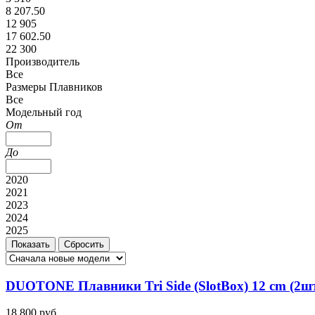
8 207.50
12 905
17 602.50
22 300
Производитель
Все
Размеры Плавников
Все
Модельный год
От
До
2020
2021
2023
2024
2025
DUOTONE Плавники Tri Side (SlotBox) 12 cm (2шт)
18 800 руб.