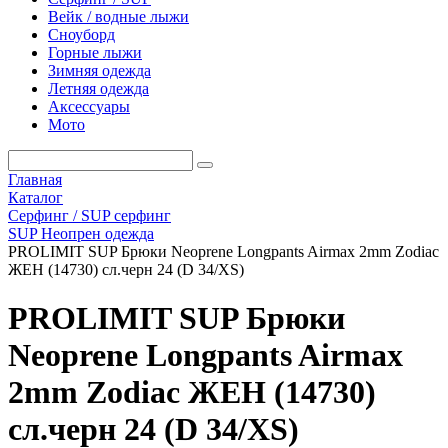
Вейк / водные лыжи
Сноуборд
Горные лыжи
Зимняя одежда
Летняя одежда
Аксессуары
Мото
Главная
Каталог
Серфинг / SUP серфинг
SUP Неопрен одежда
PROLIMIT SUP Брюки Neoprene Longpants Airmax 2mm Zodiac
ЖЕН (14730) сл.черн 24 (D 34/XS)
PROLIMIT SUP Брюки
Neoprene Longpants Airmax
2mm Zodiac ЖЕН (14730)
сл.черн 24 (D 34/XS)