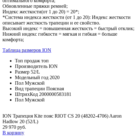
оптимального комфорта;
Обновленные пряжки ремней;
Индекс жесткости(от 1 до 20) = 20*;
*Система индекса жесткости (от 1 до 20): Индекс жесткости
описывает жесткость трапеции и ее свойство.
Высокий индекс = повышенная жесткость = быстрый отклик;
Нижний индекс гибкости = мягкая и гибкая = больше
комфорта;
Таблица размеров ION
Топ продаж
топ
Производитель
ION
Размер
52/L
Модельный год
2020
Пол
Мужской
Вид трапеции
Поясная
ШтрихКод
2000000583181
Пол
Мужской
ION Трапеция Kite пояс RIOT CS 20 (48202-4706) Aaron
Hadlow 20 (52/L)
29 970 руб.
В корзину