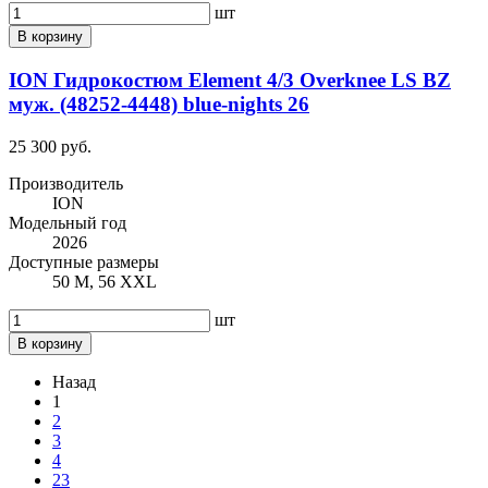
шт
В корзину
ION Гидрокостюм Element 4/3 Overknee LS BZ
муж. (48252-4448) blue-nights 26
25 300 руб.
Производитель
ION
Модельный год
2026
Доступные размеры
50 M, 56 XXL
шт
В корзину
Назад
1
2
3
4
23