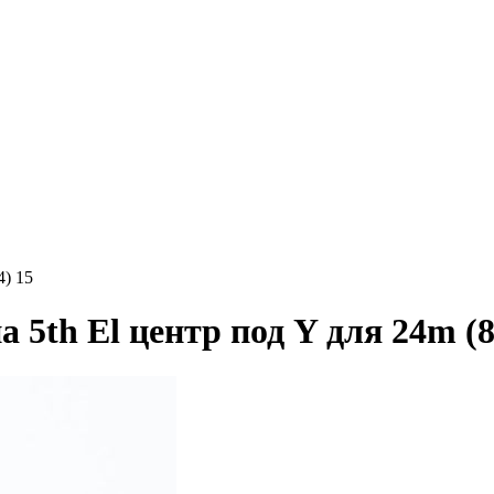
4) 15
th El центр под Y для 24m (8