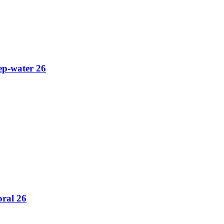
p-water 26
ral 26