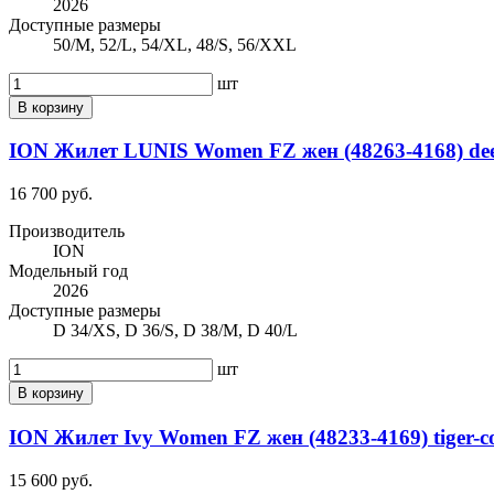
2026
Доступные размеры
50/M, 52/L, 54/XL, 48/S, 56/XXL
шт
В корзину
ION Жилет LUNIS Women FZ жен (48263-4168) dee
16 700 руб.
Производитель
ION
Модельный год
2026
Доступные размеры
D 34/XS, D 36/S, D 38/M, D 40/L
шт
В корзину
ION Жилет Ivy Women FZ жен (48233-4169) tiger-co
15 600 руб.