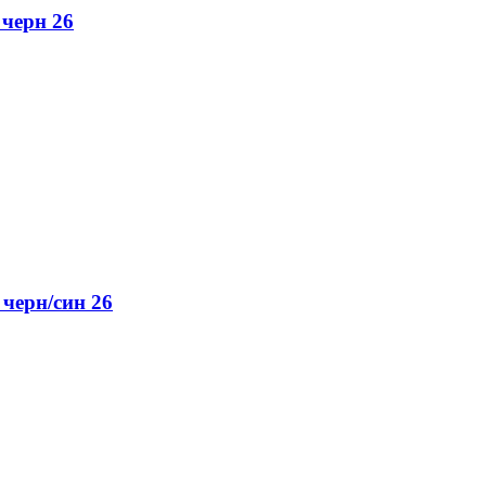
 черн 26
черн/cин 26